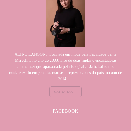
ALINE LANGONI Formada em moda pela Faculdade Santa
Marcelina no ano de 2003, mãe de duas lindas e encantadoras
meninas, sempre apaixonada pela fotografia. Já trabalhou com
moda e estilo em grandes marcas e representantes do país, no ano de
2014 e...
SAIBA MAIS
FACEBOOK