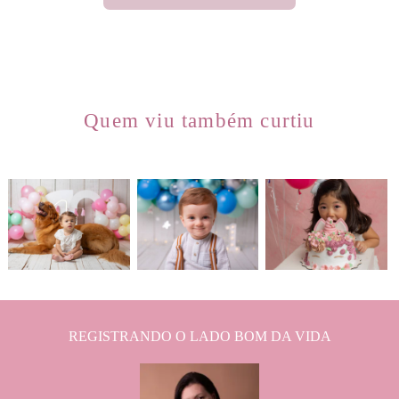
Quem viu também curtiu
203
0
761
0
130
0
REGISTRANDO O LADO BOM DA VIDA