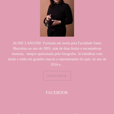
ALINE LANGONI Formada em moda pela Faculdade Santa
Marcelina no ano de 2003, mãe de duas lindas e encantadoras
meninas, sempre apaixonada pela fotografia. Já trabalhou com
moda e estilo em grandes marcas e representantes do país, no ano de
2014 e...
SAIBA MAIS
FACEBOOK