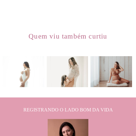
Quem viu também curtiu
1794
1
673
0
828
0
REGISTRANDO O LADO BOM DA VIDA