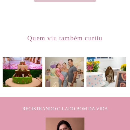
Quem viu também curtiu
163
0
114
0
159
0
REGISTRANDO O LADO BOM DA VIDA