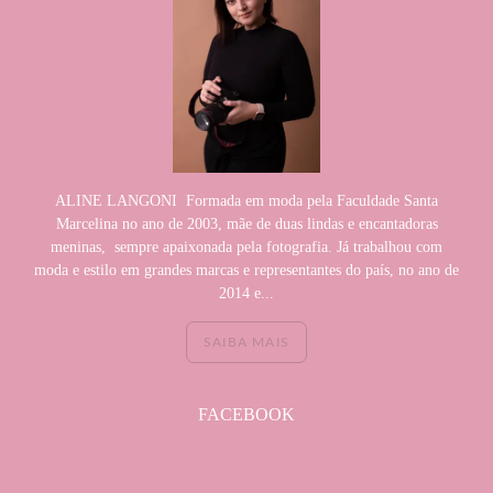
ALINE LANGONI Formada em moda pela Faculdade Santa
Marcelina no ano de 2003, mãe de duas lindas e encantadoras
meninas, sempre apaixonada pela fotografia. Já trabalhou com
moda e estilo em grandes marcas e representantes do país, no ano de
2014 e...
SAIBA MAIS
FACEBOOK