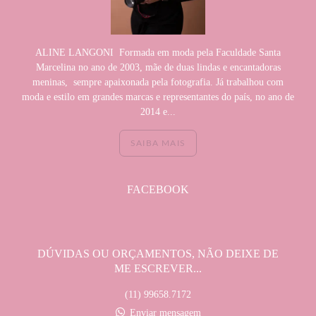
ALINE LANGONI Formada em moda pela Faculdade Santa
Marcelina no ano de 2003, mãe de duas lindas e encantadoras
meninas, sempre apaixonada pela fotografia. Já trabalhou com
moda e estilo em grandes marcas e representantes do país, no ano de
2014 e...
SAIBA MAIS
FACEBOOK
DÚVIDAS OU ORÇAMENTOS, NÃO DEIXE DE
ME ESCREVER...
(11) 99658.7172
Enviar mensagem