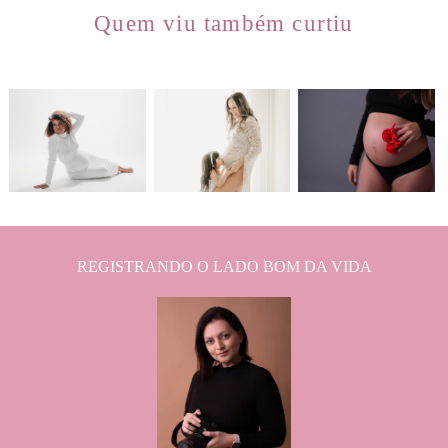
Quem viu também curtiu
420
0
673
0
1327
0
REGISTRANDO O LADO BOM DA VIDA