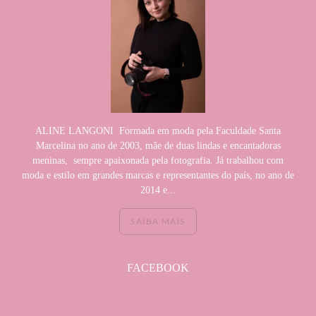
ALINE LANGONI Formada em moda pela Faculdade Santa
Marcelina no ano de 2003, mãe de duas lindas e encantadoras
meninas, sempre apaixonada pela fotografia. Já trabalhou com
moda e estilo em grandes marcas e representantes do país, no ano de
2014 e...
SAIBA MAIS
FACEBOOK