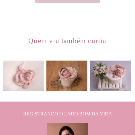
Quem viu também curtiu
1156
0
822
0
1435
1
REGISTRANDO O LADO BOM DA VIDA