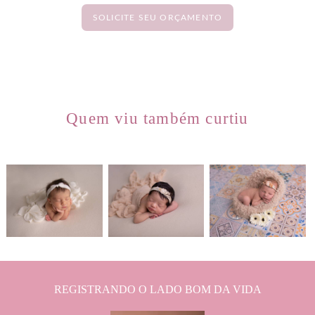
SOLICITE SEU ORÇAMENTO
Quem viu também curtiu
731
0
1210
0
1831
0
REGISTRANDO O LADO BOM DA VIDA