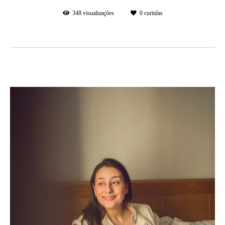
348
visualizações
0
curtidas