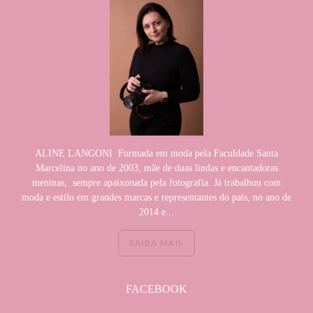
ALINE LANGONI Formada em moda pela Faculdade Santa
Marcelina no ano de 2003, mãe de duas lindas e encantadoras
meninas, sempre apaixonada pela fotografia. Já trabalhou com
moda e estilo em grandes marcas e representantes do país, no ano de
2014 e...
SAIBA MAIS
FACEBOOK