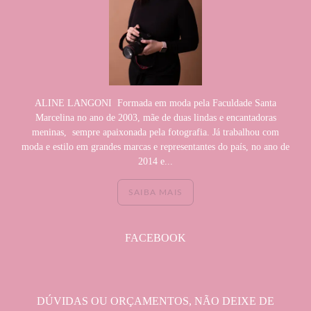
ALINE LANGONI Formada em moda pela Faculdade Santa
Marcelina no ano de 2003, mãe de duas lindas e encantadoras
meninas, sempre apaixonada pela fotografia. Já trabalhou com
moda e estilo em grandes marcas e representantes do país, no ano de
2014 e...
SAIBA MAIS
FACEBOOK
DÚVIDAS OU ORÇAMENTOS, NÃO DEIXE DE