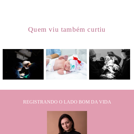
Quem viu também curtiu
971
0
845
0
1613
6
REGISTRANDO O LADO BOM DA VIDA